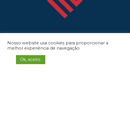
(31) 3498-8048
(31) 99813-6391
Nosso website usa cookies para proporcionar a
contato@llgengenharia.com.br
melhor experiência de navegação.
Ok, aceito.
LLG ENGENHARIA
Rua Sena Madureira, 350 - Sala 8,
Ouro Preto - Belo Horizonte/MG