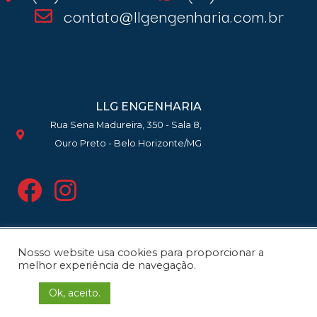
contato@llgengenharia.com.br
LLG ENGENHARIA
Rua Sena Madureira, 350 - Sala 8,
Ouro Preto - Belo Horizonte/MG
Nosso website usa cookies para proporcionar a
Copyright 2021 | LLG Engenharia e
melhor experiência de navegação.
Planejamento Ltda. © Todos os
Ok, aceito.
direitos reservados