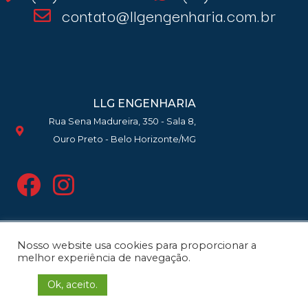
contato@llgengenharia.com.br
LLG ENGENHARIA
Rua Sena Madureira, 350 - Sala 8,
Ouro Preto - Belo Horizonte/MG
Nosso website usa cookies para proporcionar a
Copyright 2021 | LLG Engenharia e
melhor experiência de navegação.
Planejamento Ltda. © Todos os
Ok, aceito.
direitos reservados