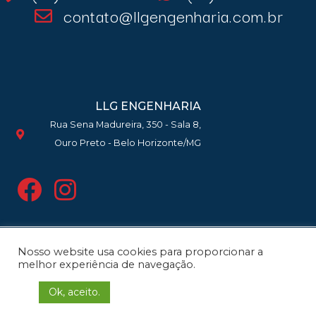
contato@llgengenharia.com.br
LLG ENGENHARIA
Rua Sena Madureira, 350 - Sala 8,
Ouro Preto - Belo Horizonte/MG
Nosso website usa cookies para proporcionar a
Copyright 2021 | LLG Engenharia e
melhor experiência de navegação.
Planejamento Ltda. © Todos os
Ok, aceito.
direitos reservados