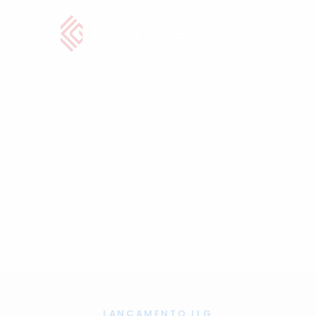
HOME
SOBRE A LLG
NOSSOS EMPREENDIMENTOS
FALE CONOSCO
LANÇAMENTO LLG