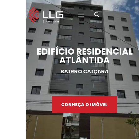
HOME
EDIFÍCIO RESIDENCIAL
SOBRE A LLG
ATLÂNTIDA
NOSSOS EMPREENDIMENTOS
BAIRRO CAIÇARA
FALE CONOSCO
CONHEÇA O IMÓVEL