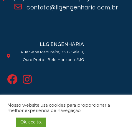
contato@llgengenharia.com.br
LLG ENGENHARIA
Rua Sena Madureira, 350 - Sala 8,
Ouro Preto - Belo Horizonte/MG
Nosso website usa cookies para proporcionar a
Copyright 2021 | LLG Engenharia e
melhor experiência de navegação.
Planejamento Ltda. © Todos os
Ok, aceito.
direitos reservados